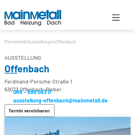
/
/
Mainmetall
Ausstellungen
Offenbach
AUSSTELLUNG
Offenbach
Ferdinand-Porsche-Straße 1
63073 Offenbach-Bieber
069 – 899 093 0
ausstellung-offenbach@mainmetall.de
Termin vereinbaren