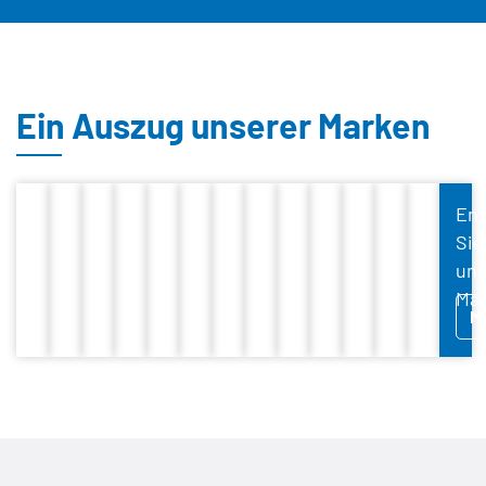
Ein Auszug unserer Marken
En
Sie
uns
Mar
M