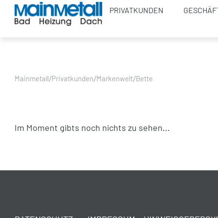
PRIVATKUNDEN
GESCHÄF
/
/
/
Mainmetall
Privatkunden
Markenwelt
Bette
Im Moment gibts noch nichts zu sehen...