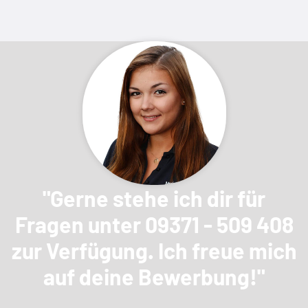
"Gerne stehe ich dir für
Fragen unter 09371 - 509 408
zur Verfügung. Ich freue mich
auf deine Bewerbung!"