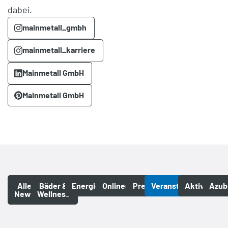
dabei.
mainmetall_gmbh
mainmetall_karriere
Mainmetall GmbH
Mainmetall GmbH
Alle
Bäder &
Energiesparen
Onlineservices
Presse
Veranstaltungen
Aktivitäten
Azub
News
Wellness