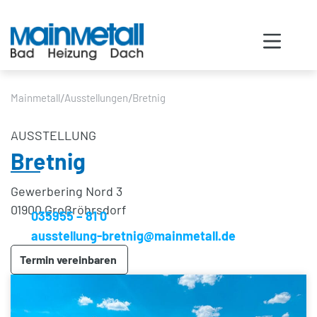
/
/
Mainmetall
Ausstellungen
Bretnig
AUSSTELLUNG
Bretnig
Gewerbering Nord 3
01900 Großröhrsdorf
035955 – 81 0
ausstellung-bretnig@mainmetall.de
Termin vereinbaren