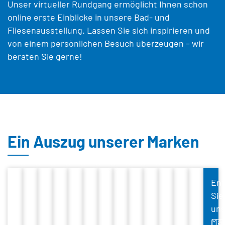
Unser virtueller Rundgang ermöglicht Ihnen schon
online erste Einblicke in unsere Bad- und
Fliesenausstellung. Lassen Sie sich inspirieren und
von einem persönlichen Besuch überzeugen – wir
beraten Sie gerne!
Im Moment gibts noch nichts zu sehen...
Ein Auszug unserer Marken
En
Sie
uns
Mar