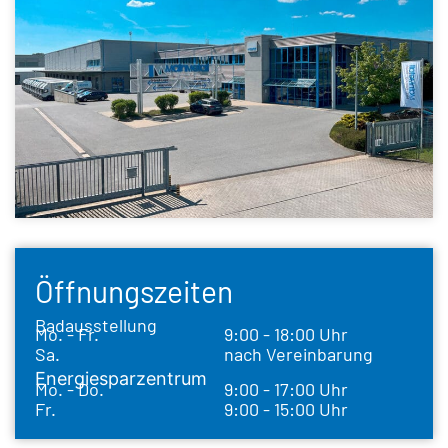
Öffnungszeiten
Badausstellung
Mo. - Fr.
9:00 - 18:00 Uhr
Sa.
nach Vereinbarung
Energiesparzentrum
Mo. - Do.
9:00 - 17:00 Uhr
Fr.
9:00 - 15:00 Uhr